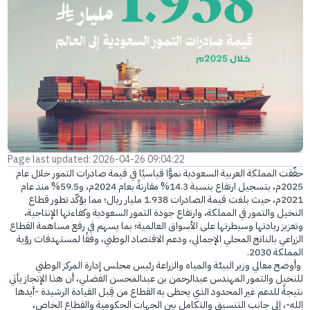
E-branch
Page last updated: 2026-04-26 09:04:22
حقّقت المملكة العربية السعودية نموًّا قياسيًا في قيمة صادرات التمور خلال عام
2025م، بتسجيل ارتفاع بنسبة 14.3% مقارنةً بعام 2024م، و59.5% منذ عام
2021م، حيث بلغت قيمة الصادرات 1.938 مليار ريال؛ مما يؤكّد تطور قطاع
النخيل والتمور في المملكة، وارتفاع جودة التمور السعودية وكفاءتها الإنتاجية،
وتعزيز ريادتها وسيطرتها على الأسواق العالمية؛ بما يسهم في رفع مساهمة القطاع
الزراعي بالناتج المحلي الإجمالي، ودعم الاقتصاد الوطني، وفقًا لمستهدفات رؤية
المملكة 2030.
وأوضح معالي وزير البيئة والمياه والزراعة رئيس مجلس إدارة المركز الوطني
للنخيل والتمور المهندس عبدالرحمن بن عبدالمحسن الفضلي، أن هذا الإنجاز يأتي
نتيجةً للدعم غير المحدود الذي يحظى به القطاع من قِبل القيادة الرشيدة -أيدها
الله-، إلى جانب التنسيق والتكامل بين الجهات الحكومية والقطاع الخاص،