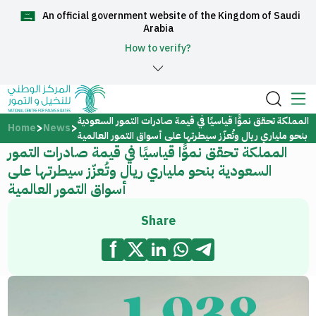
An official government website of the Kingdom of Saudi
العربية
Arabia
How to verify?
Home
المملكة تحقق نموًّا قياسيًا في قيمة صادرات التمور السعودية
Home
News
بنحو ملياري ريال وتُعزّز سيطرتها على أسواق التمور العالمية
المملكة تحقق نموًّا قياسيًا في قيمة صادرات التمور
About Us
السعودية بنحو ملياري ريال وتُعزّز سيطرتها على
أسواق التمور العالمية
Services
Share
Media Center
Support and help center