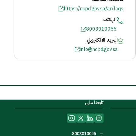
https://ncpd.gov.sa/ar/faqs
الهاتف
8003010055
البريد الالكتروني
info@ncpd.gov.sa
تابعنا على
—
8003010055