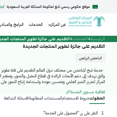
موقع حكومي رسمي تابع لحكومة المملكة العربية السعودية
كيف
English
عن المركز
الخدمات
البرامج والمبادر
الرئيسية
الخدمات
التقديم على جائزة تطوير المنتجات الجدي
الرئيسية
التقديم على جائزة تطوير المنتجات الجديدة
عن المركز
الباحثين الزراعين
خدمة تتيح للباحثين من مختلف دول العالم التقديم على فئة تطوير ال
الخدمات
والتي تهدف إلى دعم الأبحاث الرائدة في قطاع النخيل والتمور، وتحفيز الا
المركز لتعزيز التميز العلمي وتحسين جودة واستدامة إنتاج التمور على
اتفاقية مستوى الخدمة
الخطوات
شروط الاستخدام
المستندات المطلوبة
الاسئلة الشائعة
المركز الإعلامي
النقر على زر "الحصول على الخدمة".