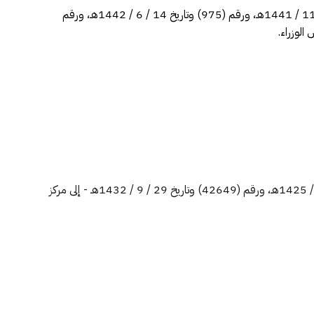
على المحضرين رقم (626) وتاريخ 7 / 5 / 1441هـ، ورقم (1180) وتاريخ 29 / 8 / 1441هـ، والمذكرات رقم (914) وتاريخ 3 / 11 / 1441هـ، ورقم (975) وتاريخ 14 / 6 / 1442هـ، ورقم
تحويل المركز الوطني للنخيل والتمور -التابع لاتحاد الغرف التجارية السعودية، الصادر في شأنه الأمران الساميان رقم (7 / ب / 18070) وتاريخ 8 / 4 / 1425هـ، ورقم (42649) وتاريخ 29 / 9 / 1432هـ - إلى مركز