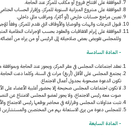
الموافقة على افتتاح فروع أو مكاتب للمركز عند الحاجة.
الموافقة على مشروع الميزانية السنوية للمركز، وإقرار الحساب الختامي 
تعيين مراجع حسابات خارجي (أو أكثر)، ومراقب مالي داخلي.
قبول التبرعات والهبات والوصايا والأوقاف التي تقدم للمركز، وفقاً للإجر
الموافقة على إبرام الاتفاقيات والعقود بحسب الإجراءات النظامية المتب
وللمجلس تفويض بعض صلاحياته إلى الرئيس أو من يراه من أعضائه أو
- المادة السادسة
تعقد اجتماعات المجلس في مقر المركز، ويجوز عند الحاجة وبموافقة م
يجتمع المجلس على الأقل (أربع) مرات في السنة، وكلما دعت الحاجة
تكون الدعوة مصحوبة بجدول أعمال الاجتماع.
لا تكون اجتماعات المجلس صحيحة إلا بحضور أغلبية الأعضاء على الأق
صوت معه رئيس الاجتماع، ولا يجوز لعضو المجلس الامتناع عن التصويت
تثبت مداولات المجلس وقراراته في محاضر يوقعها رئيس الاجتماع و
للمجلس دعوة من يرى الاستعانة بهم من المختصين والمستشارين لح
- المادة السابعة