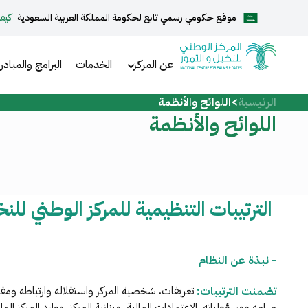
موقع حكومي رسمي تابع لحكومة المملكة العربية السعودية
كيف
English
عن المركز
الخدمات
البرامج والمبادر
الرئيسية
اللوائح والأنظمة
الرئيسية
اللوائح والأنظمة
عن المركز
الخدمات
الترتيبات التنظيمية للمركز الوطني للنخ
- نبذة عن النظام
المركز الإعلامي
تعريفات، شخصية المركز واستقلاله وارتباطه وم
تضمنت الترتيبات:
مركز الدعم والمساعدة
مهامه ومسؤولياته، الاعتمادات المالية، ميزانية المركز، موارد المركز الم