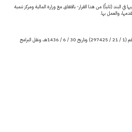
خامسة) من الترتيبات التنظيمية -المشار إليها في البند (ثانياً) من هذا القرار- بالاتفاق مع وزارة المالية ومركز تنمية
مها، والعمل بها.
قيام وزارة البيئة والمياه والزراعة -بالتنسيق مع الجهات المختصة- باتخاذ ما يلزم لإلغاء مركز النخيل والتمور التابع لها، الصادر في شأنه القرار الوزاري رقم (1 / 21 / 297425) وتاريخ 30 / 6 / 1436هـ، ونقل البرامج