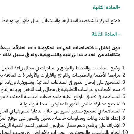
-المادة الثانية
يتمتع المركز بالشخصية الاعتبارية، والاستقلال المالي والإداري، ويرتب
- المادة الثالثة
دون إخلال باختصاصات الجهات الحكومية ذات العلاقة، يهدف ال
متكاملة من الخدمات الزراعية والتسويقية، وله في سبيل ذلك -
وضع السياسات والخطط والبرامج والمبادرات في مجال زراعة النخيل وإن
مراجعة الأنظمة والتنظيمات واللوائح والقرارات والأوامر ذات العلاقة با
التشجيع على إدخال التمور في الصناعات الغذائية، وتسويقها، وزيادة الو
دعم الأبحاث والدراسات التطبيقية في مجال زراعة النخيل وزيادة إنتاج و
المساهمة في تطبيق اللوائح الفنية والمواصفات القياسية المعتمدة من ال
تشجيع مشاركة منتجي التمور بالمعارض المحلية والدولية.
المساهمة في تشجيع تصدير التمور من خلال الدعاية لتسويقها في الخار
إعداد قاعدة بيانات ومعلومات خاصة بالنخيل والتمور على موقع المركز ال
الإشراف على برنامج دعم صغار المزارعين السنوي لدعم التنمية الريفية.
القيام بالدراسات والبحوث عن الحشرات والأمراض التي تصيب النخيل و