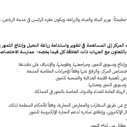
ط -تنظيميّاً- بوزير البيئة والمياه والزراعة، ويكون مقره الرئيس في مدينة الر
مركز إلى المساهمة في تطوير واستدامة زراعة النخيل وإنتاج التمور
بالتعاون مع الجهات ذات العلاقة كل فيما يخصه- ممارسة الاختصاصات
تاج وتسويق التمور، ومراجعتها، وتقويمها، والإشراف على تنفيذها.
ختصاص المركز، والرفع عنها وفقاً للإجراءات النظامية المتبعة.
عي بأهمية القيمة الغذائية والصحية للتمور.
تسويق التمور وتعبئتها.
هيئة العامة للغذاء والدواء، الخاصة بالتمور في المملكة.
ج عن طريق السفارات والمعارض التجارية، وفقاً للأحكام المنظمة لذلك.
إلكتروني، وإطلاق مبادرة لدعم التجارة الإلكترونية للتمور.
تقلل من إنتاج التمور.