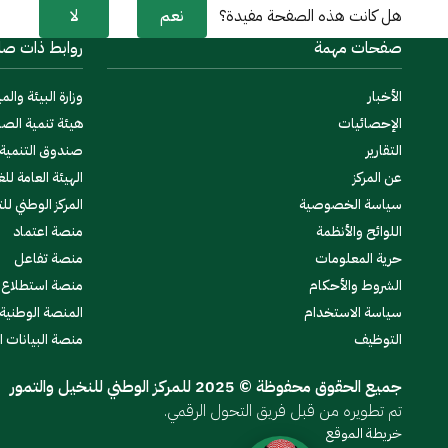
نعم
لا
هل كانت هذه الصفحة مفيدة؟
صفحات مهمة
روابط ذات صل
الأخبار
وزارة البيئة والمي
الإحصائيات
هيئة تنمية الصا
التقارير
صندوق التنمية ا
عن المركز
الهيئة العامة للغ
سياسة الخصوصية
المركز الوطني لل
اللوائح والأنظمة
منصة اعتماد
حرية المعلومات
منصة تفاعل
الشروط والأحكام
منصة استطلاع
سياسة الاستخدام
المنصة الوطنية
التوظيف
منصة البيانات 
جميع الحقوق محفوظة © 2025 للمركز الوطني للنخيل والتمور
تم تطويره من قبل فريق التحول الرقمي.
خريطة الموقع