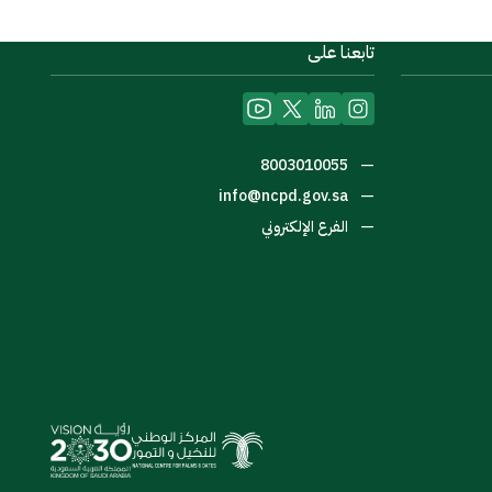
تابعنا على
—
8003010055
—
info@ncpd.gov.sa
—
الفرع الإلكتروني