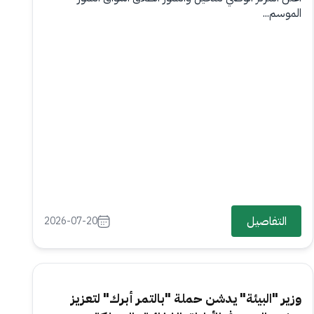
الموسم...
التفاصيل
2026-07-20
وزير "البيئة" يدشن حملة "بالتمر أبرك" لتعزيز