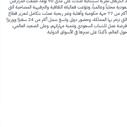
القصيم الأمير الدكتور فيصل بن مشعل بن سعود بن عبدالعزيز ، وشهد الكرنفال تجربة استثنائية امتدت على مدى 90 يومًا، جمعت المزارعين
ة محلياً وعالمياً، وتنوّعت فعالياته الثقافية والترفيهية المصاحبة التي
تجاوزت 30 فعالية، حيث قدّمت تجربة ثرية للزوار، إلى جانب مشاركة أكثر من 77 جهة حكومية وأهلية وغير ربحية عملت بتكامل لتعزيز قطاع
النخيل والتمور، وتميّز الكرنفال بعرض أكثر من 100 صنف من التمور التي تزخر بها المملكة، وحضور دولي واسع شمل أكثر من 24 سفيرًا ووزيرًا
مثلاً من مختلف الدول، كما أسهم الحدث في توفير أكثر من 4300 فرصة عمل للشباب السعودي وتنمية مهاراتهم، وعلى الصعيد العالمي،