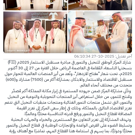
الفرع الإلكتروني
آخر تعديل: 2025-10-27 06:10:34
شارك المركز الوطني للنخيل والتمور في مبادرة مستقبل الاستثمار 2025م (FII)
بنسختها التاسعة، المُقامة في العاصمة الرياض خلال الفترة من 27 إلى 30 أكتوبر
2025م، تحت شعار "مفتاح الازدهار"، وتُعد من أبرز المنصات العالمية للحوار حول
مستقبل الاقتصاد والاستثمار والابتكار، بمشاركة أكثر من (7500) مشارك و(600)
متحدث من مختلف أنحاء العالم.
وتأتي مشاركة المركز ضمن جهوده المستمرة في إبراز مكانة المملكة أكبر مُصدّر
ومُنتج للتمور، من خلال استعراض أبرز المنتجات التحويلية والنوعية من النخيل
والتمور، التي تشمل منتجات التمور الغذائية ومنتجات متبقيات النخيل التي تدعم
تعزيز الاقتصاد الدائري بالمملكة، وذلك في إطار سعي المركز إلى تعزيز القيمة
المضافة لقطاع النخيل والتمور ورفع قدرته التنافسية محليًّا وعالميًّا.
وتهدف المشاركة إلى تعزيز التعاون مع المستثمرين والخبراء والجهات البحثية
وتسليط الضوء على الفرص الواعدة والإنجازات الوطنية في قطاع النخيل والتمور
محليًّا ودوليًّا، بما يسهم في استدامة هذا القطاع المهم، تماشيًا مع أهداف رؤية