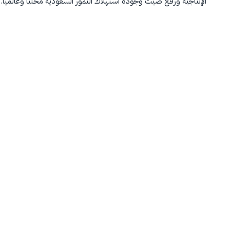
الإنتاجية ورفع صيت وجودة استهلاك التمور السعودية محلياً وعالمياً.