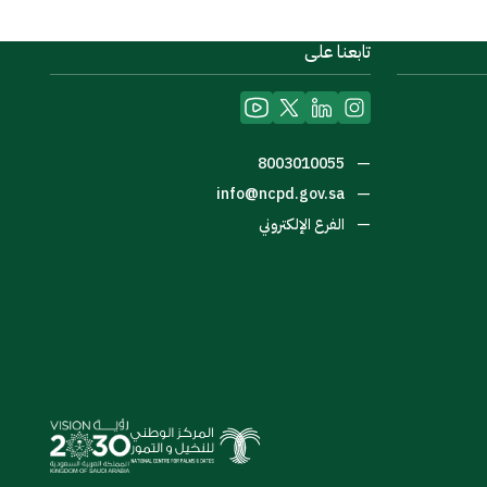
تابعنا على
—
8003010055
—
info@ncpd.gov.sa
—
الفرع الإلكتروني