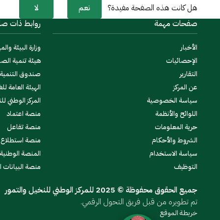
نعم
لا
هل كانت هذه الصفحة مفيدة؟
صفحات مهمة
روابط ذات صل
الأخبار
وزارة البيئة والمي
الإحصائيات
هيئة تنمية الصا
التقارير
صندوق التنمية ا
عن المركز
الهيئة العامة للغ
سياسة الخصوصية
المركز الوطني لل
اللوائح والأنظمة
منصة اعتماد
حرية المعلومات
منصة تفاعل
الشروط والأحكام
منصة استطلاع
سياسة الاستخدام
المنصة الوطنية
التوظيف
منصة البيانات 
جميع الحقوق محفوظة © 2025 للمركز الوطني للنخيل والتمور
تم تطويره من قبل فريق التحول الرقمي.
خريطة الموقع