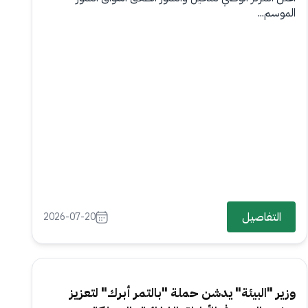
الموسم...
التفاصيل
2026-07-20
وزير "البيئة" يدشن حملة "بالتمر أبرك" لتعزيز