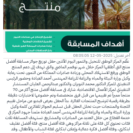
الفرع الإلكتروني
آخر تعديل: 2025-05-12 08:05:05
نظّم المركز الوطني للنخيل والتمور اليوم الأثنين حفل توزيع جوائز مسابقة أفضل
منتج التي أطلقها المركز خلال شهر نوفمبر الماضي والتي تهدف إلى دعم المنتج
الوطني ورفع الاستهلاك المحلي وزيادة صادرات المملكة من التمور، تحت رعاية
وكيل وزارة البيئة والمياه والزراعة للزراعة المهندس أحمد العيادة وحضور الرئيس
التنفيذي للمركز الدكتور محمد النويران والدكتور عبدالرحمن العليان المستشار
التنفيذي لمركز الأعمال الاقتصادية. شارك في مسابقة أفضل منتج أكثر من 70
منتجاً مميزاً تم تقييمها من قبل فرق متخصصة وتم خضوعها لاختبارات دقيقة
بطريقة رقمية لترشيح المنتجات الفائزة. بدأ الحفل بعرض فيديو عن مراحل تقييم
اللجنة والمنتجات حيث تخلل الحفل قبل تسليم الجوائز للفائزين كلمة وكيل
وزارة البيئة والمياه والزراعة للزراعة المهندس أحمد العيادة مثمناً جهود المركز في
خدمة القطاع من خلال العديد من المبادرات والمشاريع. تستهدف المسابقة ثلاث
فئات تحتوي كل فئة على ثلاثة مراكز وهي فئة أفضل منتج، فئة أفضل تغليف
ابتكاري، وفئة أفضل فكرة دعائية وإعلان ابتكاري لفئة الشباب والأطفال. وقد