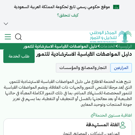
موقع حكومي رسمي تابع لحكومة المملكة العربية السعودية
English
كيف تتحقق؟
الرئيسية
الخدمات
دليل المواصفات القياسية الاسترشادية للتمور
الرئيسية
دليل المواصفات القياسية الاسترشادية للتمور
طلب الخدمة
عن المركز
المزارعين
التجار والمصانع والمؤسسات
تتيح هذه الخدمة الاطلاع على دليل المواصفات القياسية الاسترشادية للتمور،
الخدمات
الذي يُعد مرجعًا لمُنتجي التمور والجهات ذات العلاقة، ويضم المواصفات القياسية
للتمور المخصصة للاستهلاك المباشر، بما في ذلك التمور الكاملة المعبأة في حالتها
الطبيعية أو بعد معالجتها بالغسل أو التجفيف أو التغطية، بما يسهم في تعزيز
جودة المنتجات وتوحيد المعايير.
اتفاقية مستوى الخدمة
المركز الإعلامي
الفئة المستهدفة
مركز الدعم والمساعدة
المزراعين، الشركات ، المصانع، التجار