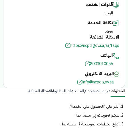
قنوات الخدمة
الفرع الإلكتروني
الويب
تكلفة الخدمة
مجانا
الاسئلة الشائعة
https://ncpd.gov.sa/ar/faqs
الهاتف
8003010055
البريد الالكتروني
info@ncpd.gov.sa
الخطوات
شروط الاستخدام
المستندات المطلوبة
الاسئلة الشائعة
النقر على "الحصول على الخدمة".
سيتم تحويلكم إلى منصة نما .
أتباع الخطوات الموضحة في منصة نما .