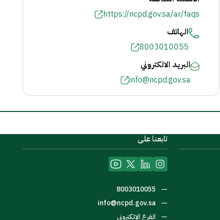
https://ncpd.gov.sa/ar/faqs
الهاتف
8003010055
البريد الالكتروني
info@ncpd.gov.sa
تابعنا على
—
8003010055
—
info@ncpd.gov.sa
—
الفرع الإلكتروني