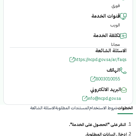
فوري
الفرع الإلكتروني
قنوات الخدمة
الويب
تكلفة الخدمة
مجانا
الاسئلة الشائعة
https://ncpd.gov.sa/ar/faqs
الهاتف
8003010055
البريد الالكتروني
info@ncpd.gov.sa
الخطوات
شروط الاستخدام
المستندات المطلوبة
الاسئلة الشائعة
النقر على "الحصول على الخدمة".
إدخال البيانات المطلوبة.