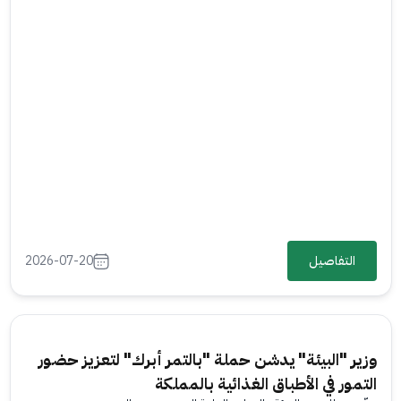
التفاصيل
2026-07-20
وزير "البيئة" يدشن حملة "بالتمر أبرك" لتعزيز حضور
التمور في الأطباق الغذائية بالمملكة