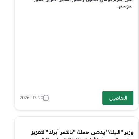
الموسم...
التفاصيل
2026-07-20
وزير "البيئة" يدشن حملة "بالتمر أبرك" لتعزيز