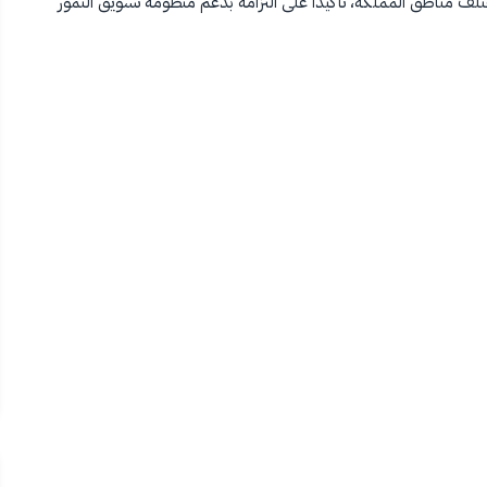
لف مناطق المملكة، تأكيدًا على التزامه بدعم منظومة تسويق التمور