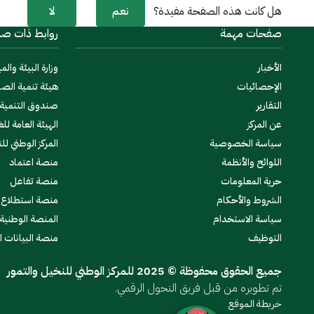
نعم
لا
هل كانت هذه الصفحة مفيدة؟
صفحات مهمة
روابط ذات صل
الأخبار
وزارة البيئة والمي
الإحصائيات
هيئة تنمية الصا
التقارير
صندوق التنمية ا
عن المركز
الهيئة العامة للغ
سياسة الخصوصية
المركز الوطني لل
اللوائح والأنظمة
منصة اعتماد
حرية المعلومات
منصة تفاعل
الشروط والأحكام
منصة استطلاع
سياسة الاستخدام
المنصة الوطنية
التوظيف
منصة البيانات 
جميع الحقوق محفوظة © 2025 للمركز الوطني للنخيل والتمور
تم تطويره من قبل فريق التحول الرقمي.
خريطة الموقع