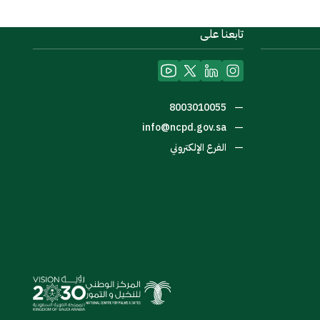
تابعنا على
—
8003010055
—
info@ncpd.gov.sa
—
الفرع الإلكتروني