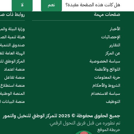
نعم
لا
هل كانت هذه الصفحة مفيدة؟
صفحات مهمة
روابط ذات صل
الأخبار
وزارة البيئة والمي
الإحصائيات
هيئة تنمية الصا
التقارير
صندوق التنمية ا
عن المركز
الهيئة العامة للغ
سياسة الخصوصية
المركز الوطني لل
اللوائح والأنظمة
منصة اعتماد
حرية المعلومات
منصة تفاعل
الشروط والأحكام
منصة استطلاع
سياسة الاستخدام
المنصة الوطنية
التوظيف
منصة البيانات 
جميع الحقوق محفوظة © 2025 للمركز الوطني للنخيل والتمور
تم تطويره من قبل فريق التحول الرقمي.
خريطة الموقع