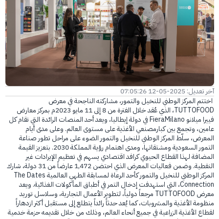
الفرع الإلكتروني
آخر تعديل: 2025-05-12 07:05:26
اختتم المركز الوطني للنخيل والتمور، مشاركته الناجحة في معرض
TUTTOFOOD، الذي عُقد خلال الفترة من 8 إلى 11 مايو 2023م بمركز معارض
فييرا ميلانو FieraMilano في دولة إيطاليا، ويعد أحد المنصات الرائدة التي تقام كل
عامين، وتجمع بين كبارمصنعي الأغذية على مستوى العالم. وعلى مدى أيام
المعرض، سلّط المركز الوطني للنخيل والتمور الضوء على مراحل تطور صناعة
التمور السعودية ومشتقاتها، ومدى اهتمام رؤية المملكة 2030. بتعزيز القيمة
المضافة لهذا القطاع الحيوي كرافد اقتصادي يسهم في تعظيم الإيرادات غير
النفطية. وضمن فعاليات المعرض الذي احتضن 1,472 عارضاً من 31 دولة، شارك
المركز الوطني للنخيل والتمور كأحد الرعاة لمسابقة الطهي العالمية The Dates
Connection، التي استهدفت إدخال التمر في أطباق المأكولات الغذائية. ويعد
معرض TUTTOFOOD مرجعاً دولياً، لتطوير الأعمال التجارية، وسلاسل توريد
منظومة الأغذية والمشروبات، كما يُعد حدثاً رائداً يتطلع إلى مستقبل أكثر ازدهاراً
لقطاع الأغذية الزراعية في جميع أنحاء العالم، وذلك من خلال تقديمه حزمة خدمية