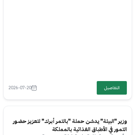
التفاصيل
2026-07-20
وزير "البيئة" يدشن حملة "بالتمر أبرك" لتعزيز حضور
التمور في الأطباق الغذائية بالمملكة